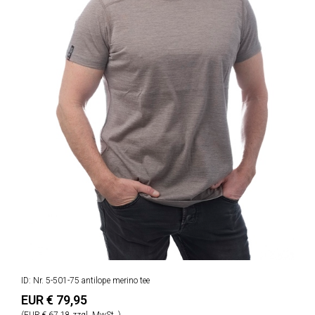
ID: Nr. 5-501-75 antilope merino tee
EUR € 79,95