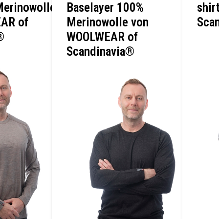
Merinowolle
Baselayer 100%
shi
AR of
Merinowolle von
Sca
®
WOOLWEAR of
Scandinavia®