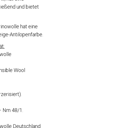
fließend und bietet
inowolle hat eine
ge-Antilopenfarbe.
ät:
wolle
onsible Wool
zerisiert).
– Nm 48/1.
dwolle Deutschland