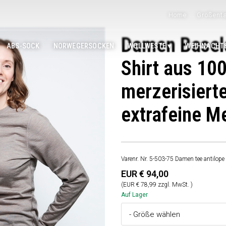
Home
Größenta
Damen Basela
ABS-SOCK
NORWEGERSOCKEN
WOLLWESTE
WEIHNACHT
Shirt aus 10
merzerisiert
extrafeine M
Varenr. Nr. 5-503-75 Damen tee antilope
EUR € 94,00
(EUR € 78,99 zzgl. MwSt. )
Auf Lager