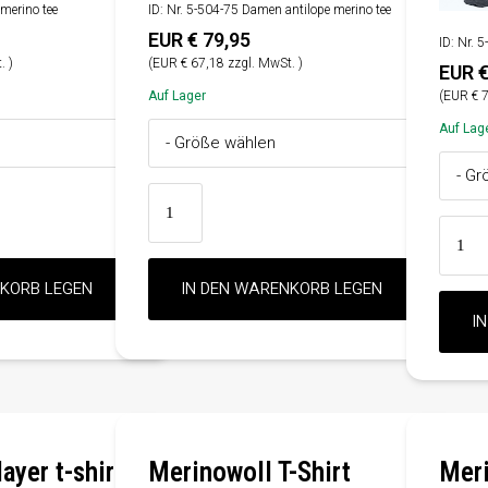
 merino tee
ID: Nr. 5-504-75 Damen antilope merino tee
EUR € 79,95
ID: Nr. 
. )
(EUR € 67,18 zzgl. MwSt. )
EUR €
Auf Lager
(EUR € 7
Auf Lag
ayer t-shirt
Merinowoll T-Shirt
Meri