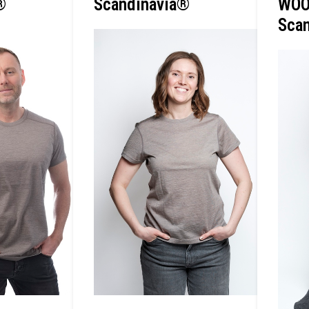
®
Scandinavia®
WOO
Sca