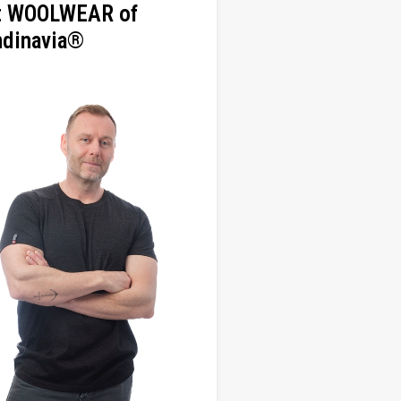
rt WOOLWEAR of
ndinavia®