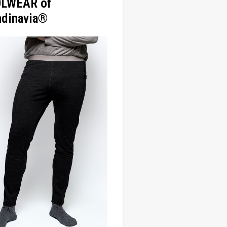
LWEAR of
ndinavia®