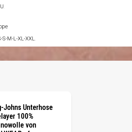
U.
lope
XS-S-M-L-XL-XXL.
-Johns Unterhose
layer 100%
nowolle von