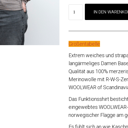
Größentabelle
Extrem weiches und strapa
langärmeliges Damen Basel
Qualität aus 100% merzeris
Merinowolle mit R-W-S-Zert
WOOLWEAR of Scandinavi
Das Funktionsshirt besticht
eingewebtes WOOLWEAR-
norwegischer Flagge am g
Es fühlt sich an wie Kaschm