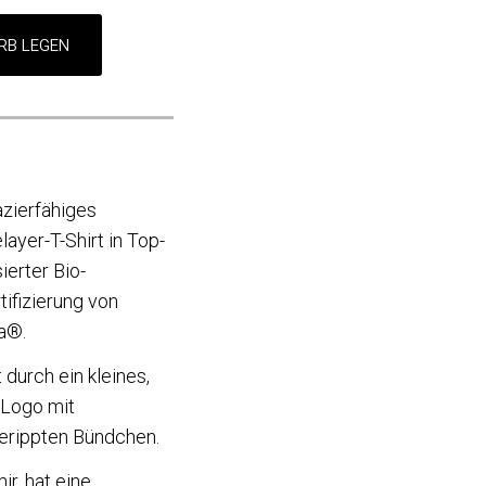
zierfähiges
ayer-T-Shirt in Top-
ierter Bio-
ifizierung von
a®.
 durch ein kleines,
Logo mit
erippten Bündchen.
ir, hat eine