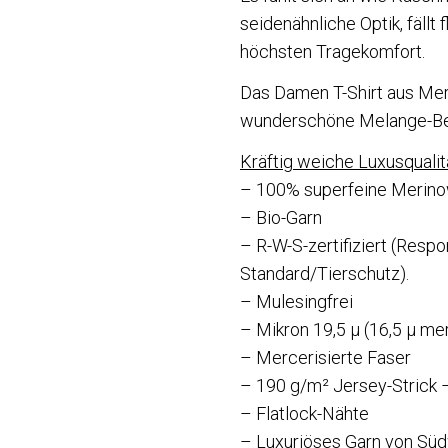
seidenähnliche Optik, fällt 
höchsten Tragekomfort.
Das Damen T-Shirt aus Mer
wunderschöne Melange-Bei
Kräftig weiche Luxusqualit
– 100% superfeine Merino
– Bio-Garn
– R-W-S-zertifiziert (Resp
Standard/Tierschutz).
– Mulesingfrei
– Mikron 19,5 μ (16,5 μ mer
– Mercerisierte Faser
– 190 g/m² Jersey-Strick 
– Flatlock-Nähte
– Luxuriöses Garn von Sü