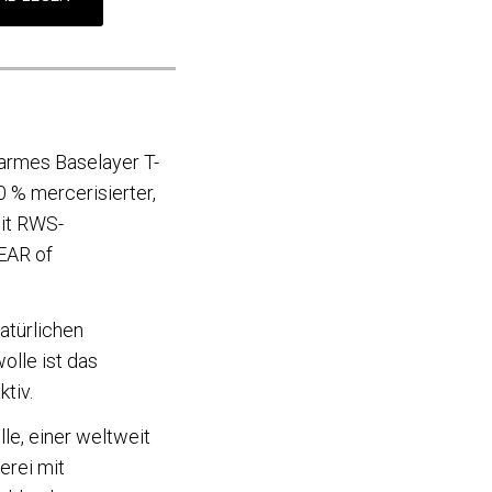
rmes Baselayer T-
00 % mercerisierter,
it RWS-
EAR of
atürlichen
olle ist das
tiv.
le, einer weltweit
rei mit