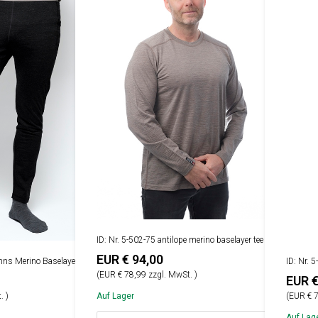
ID: Nr. 5-502-75 antilope merino baselayer tee
EUR € 94,00
ohns Merino Baselayer
ID: Nr. 
(EUR € 78,99 zzgl. MwSt. )
EUR €
. )
Auf Lager
(EUR € 7
Auf Lag