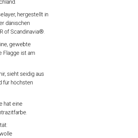
chland.
layer, hergestellt in
der dänischen
 of Scandinavia®.
eine, gewebte
Flagge ist am
ir, sieht seidig aus
d für höchsten
e hat eine
razitfarbe.
tät:
wolle