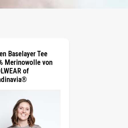
n Baselayer Tee
% Merinowolle von
LWEAR of
ndinavia®