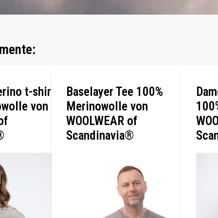
mente:
rino t-shirt
Baselayer Tee 100%
Dame
wolle von
Merinowolle von
100
of
WOOLWEAR of
WOO
®
Scandinavia®
Sca