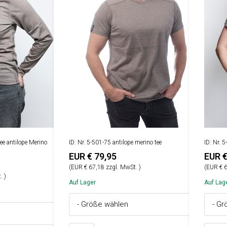
ee antilope Merino
ID: Nr. 5-501-75 antilope merino tee
ID: Nr. 
EUR € 79,95
EUR €
(EUR € 67,18 zzgl. MwSt. )
(EUR € 6
. )
Auf Lager
Auf Lag