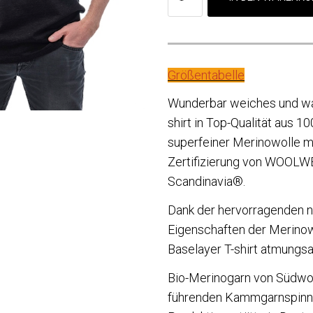
Größentabelle
Wunderbar weiches und wa
shirt in Top-Qualität aus 1
superfeiner Merinowolle m
Zertifizierung von WOOLW
Scandinavia®.
Dank der hervorragenden n
Eigenschaften der Merinow
Baselayer T-shirt atmungsak
Bio-Merinogarn von Südwol
führenden Kammgarnspinne