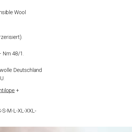
onsible Wool
zerisiert).
– Nm 48/1.
dwolle Deutschland
U.
ntilope
+
XS-S-M-L-XL-XXL-