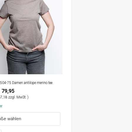
5-504-75 Damen antilope merino tee
 79,95
7,18 zzgl. MwSt. )
er