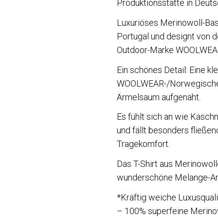
Produktionsstätte in Deuts
Luxuriöses Merinowoll-Base
Portugal und designt von 
Outdoor-Marke WOOLWEAR
Ein schönes Detail: Eine kl
WOOLWEAR-/Norwegische 
Ärmelsaum aufgenäht.
Es fühlt sich an wie Kaschm
und fällt besonders fließen
Tragekomfort.
Das T-Shirt aus Merinowoll
wunderschöne Melange-Ant
*Kräftig weiche Luxusquali
– 100% superfeine Merino