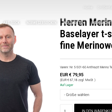
Home
Größenta
Herren Meri
ABS-SOCK
NORWEGERSOCKEN
WOLLWESTE
WEIHNACHT
Baselayer t-
fine Merinow
Varenr. Nr. 5-501-60 Anthrazit Merino T
EUR € 79,95
(EUR € 67,18 zzgl. MwSt. )
Auf Lager