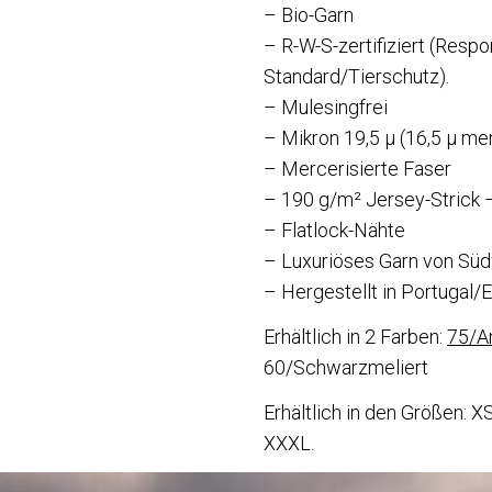
– Bio-Garn
– R-W-S-zertifiziert (Resp
Standard/Tierschutz).
– Mulesingfrei
– Mikron 19,5 μ (16,5 μ mer
– Mercerisierte Faser
– 190 g/m² Jersey-Strick 
– Flatlock-Nähte
– Luxuriöses Garn von Sü
– Hergestellt in Portugal/E
Erhältlich in 2 Farben:
75/A
60/Schwarzmeliert
Erhältlich in den Größen: 
XXXL.