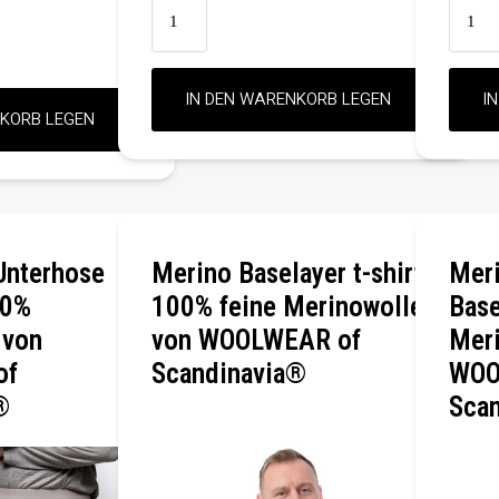
Unterhose
Merino Baselayer t-shirt
Meri
00%
100% feine Merinowolle
Base
 von
von WOOLWEAR of
Meri
of
Scandinavia®
WOO
®
Sca