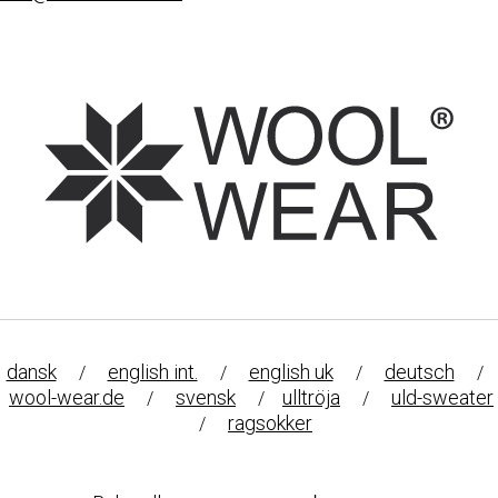
dansk
english int.
english uk
deutsch
/
/
/
/
wool-wear.de
svensk
ulltröja
uld-sweater
/
/
/
ragsokker
/