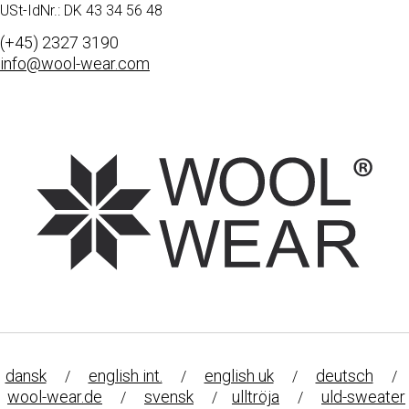
USt-IdNr.: DK 43 34 56 48
(+45) 2327 3190
info@wool-wear.com
dansk
english int.
english uk
deutsch
/
/
/
/
wool-wear.de
svensk
ulltröja
uld-sweater
/
/
/